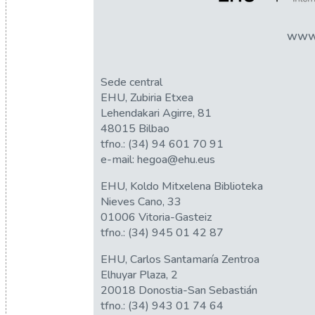
www.
Sede central
EHU, Zubiria Etxea
Lehendakari Agirre, 81
48015 Bilbao
tfno.:
(34) 94 601 70 91
e-mail:
hegoa@ehu.eus
EHU, Koldo Mitxelena Biblioteka
Nieves Cano, 33
01006 Vitoria-Gasteiz
tfno.:
(34) 945 01 42 87
EHU, Carlos Santamaría Zentroa
Elhuyar Plaza, 2
20018 Donostia-San Sebastián
tfno.:
(34) 943 01 74 64