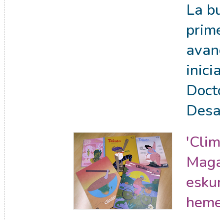
La b
prim
avan
inici
Doct
Desa
'Clim
Magaz
esku
heme