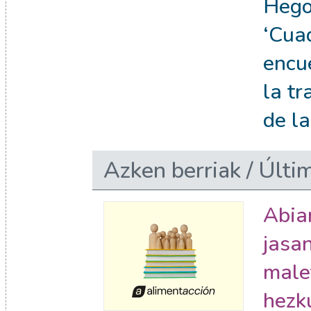
Hego
‘Cua
encu
la tr
de la
Azken berriak / Últim
Abia
jasan
male
hezk