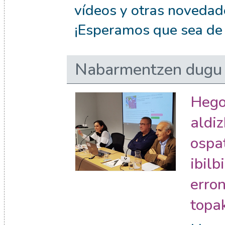
vídeos y otras novedade
¡Esperamos que sea de t
Nabarmentzen dugu 
Hego
aldi
ospa
ibilb
erron
topa