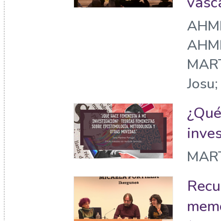
vasc
AHME
AHME
MART
Josu
¿Qué
inve
MART
Recu
memor