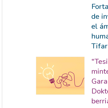
Fort
de i
el á
huma
Tifar
“Tes
minte
Gara
Dokt
berri