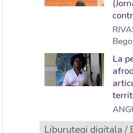
(Jorn
contr
RIVA
Bego
La p
afro
artic
terri
ANGU
Liburutegi digitala / 