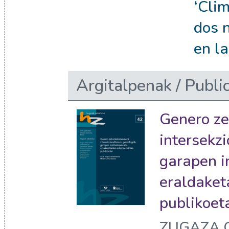
‘Clim
dos 
en l
Argitalpenak / Publi
Genero ze
intersekzi
garapen i
eraldaket
publikoet
ZUGAZA G