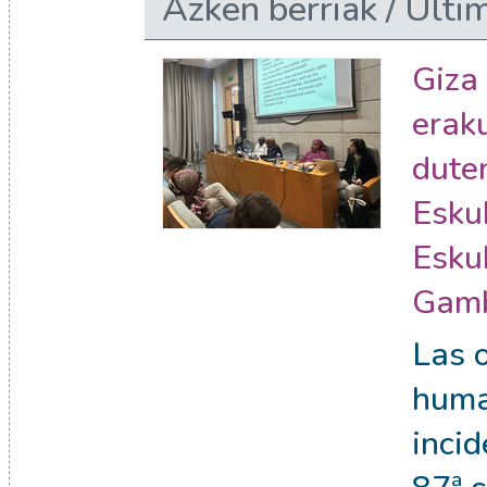
Azken berriak / Últim
Giza
erak
dute
Esku
Esku
Gamb
Las 
huma
incid