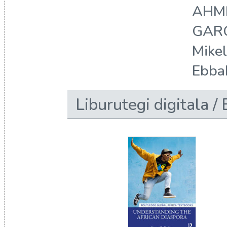
AHME
GARC
Mike
Ebba
Liburutegi digitala / 