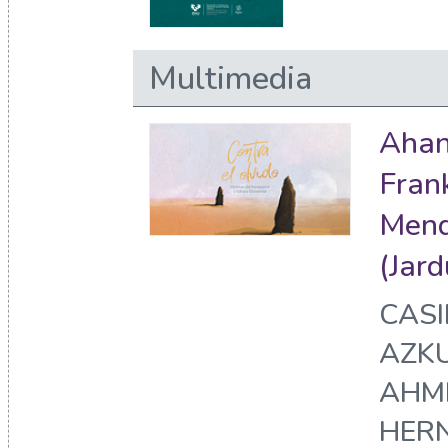
Multimedia
Ahan
Fran
Mend
(Jar
CASI
AZKU
AHME
HERN