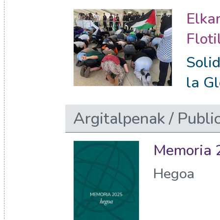
Elka
Floti
Solid
la G
Argitalpenak / Publi
Memoria 
Hegoa