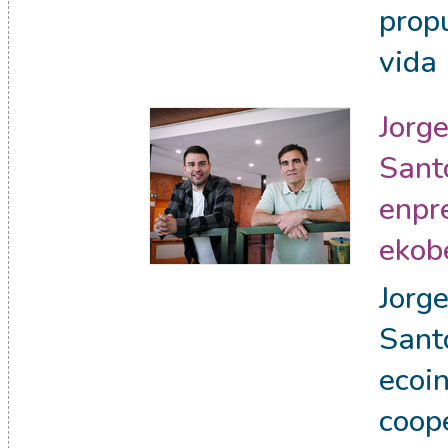
prop
vida
Jorge
Sant
enpr
ekob
Jorge
Sant
ecoi
coop