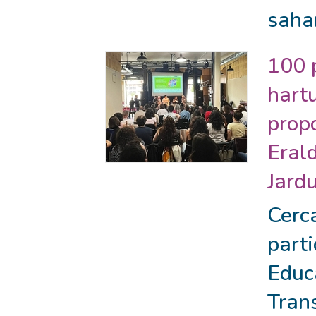
saha
100 
hartu
prop
Eral
Jard
Cerc
parti
Educ
Tran