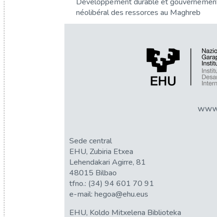
Développement durable et gouvernemen
néolibéral des ressorces au Maghreb
www.
Sede central
EHU, Zubiria Etxea
Lehendakari Agirre, 81
48015 Bilbao
tfno.:
(34) 94 601 70 91
e-mail:
hegoa@ehu.eus
EHU, Koldo Mitxelena Biblioteka