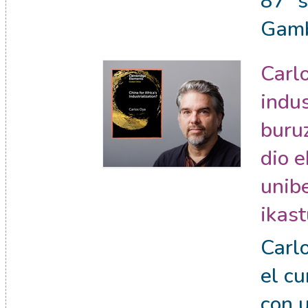
87ª 
Gam
Carl
indus
buru
dio 
unibe
ikast
Carlo
el cu
con 