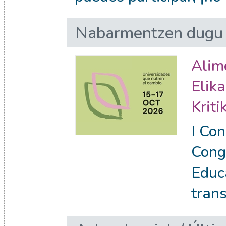
Nabarmentzen dugu 
Alim
Elik
Krit
I Co
Cong
Educa
tran