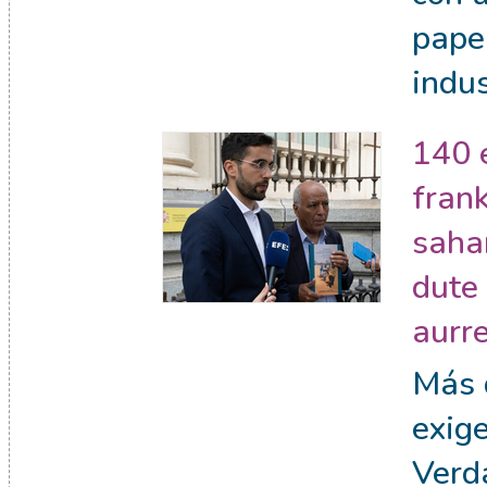
pape
indus
140 
fran
sahar
dute
aurr
Más 
exig
Verda