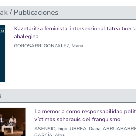
ak / Publicaciones
Kazetaritza feminista: intersekzionalitatea txer
ahalegina
GOROSARRI GONZÁLEZ, Maria
a
La memoria como responsabilidad políti
víctimas saharauis del franquismo
ASENSIO, Iñigo; URREA, Diana; ARRUABARRE
GARCÍA, Alba