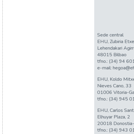
Sede central
EHU, Zubiria Etx
Lehendakari Agirr
48015 Bilbao
tfno.:
(34) 94 60
e-mail:
hegoa@eh
EHU, Koldo Mitxe
Nieves Cano, 33
01006 Vitoria-Ga
tfno.:
(34) 945 0
EHU, Carlos Sant
Elhuyar Plaza, 2
20018 Donostia-
tfno.:
(34) 943 0