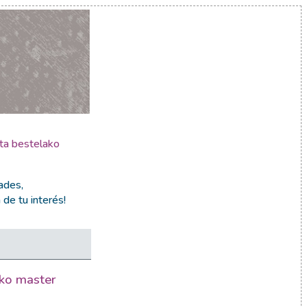
eta bestelako
ades,
de tu interés!
ko master