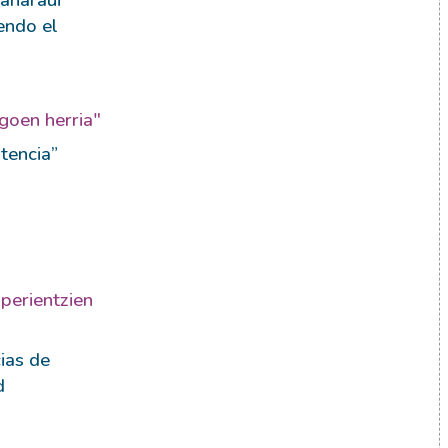
endo el
agoen herria"
stencia”
perientzien
ias de
d