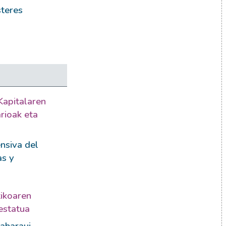
steres
Kapitalaren
arioak eta
nsiva del
as y
ikoaren
estatua
Saharaui