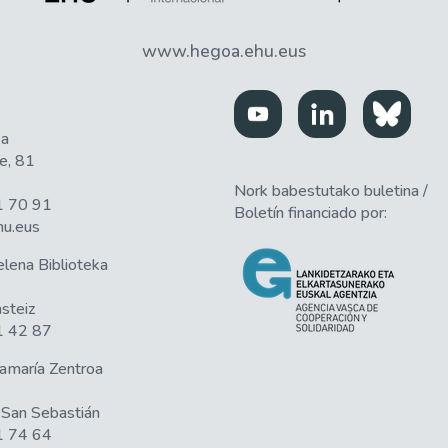
www.hegoa.ehu.eus
ea
e, 81
Nork babestutako buletina /
1 70 91
Boletín financiado por:
u.eus
lena Biblioteka
steiz
1 42 87
amaría Zentroa
San Sebastián
1 74 64