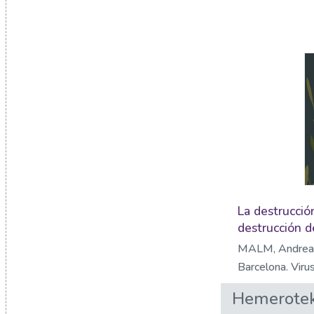
La destrucció
destrucción d
MALM, Andrea
Barcelona. Viru
Hemerotek