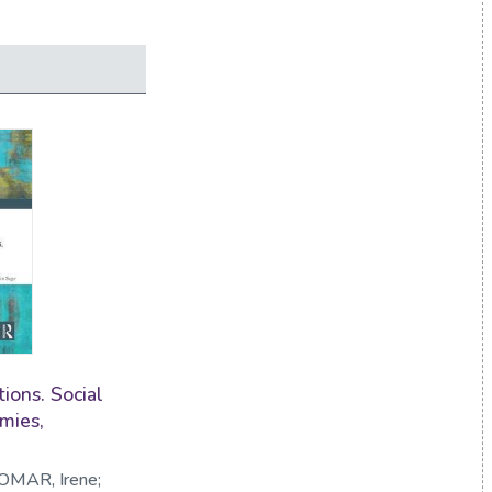
ions. Social
mies,
OMAR, Irene;