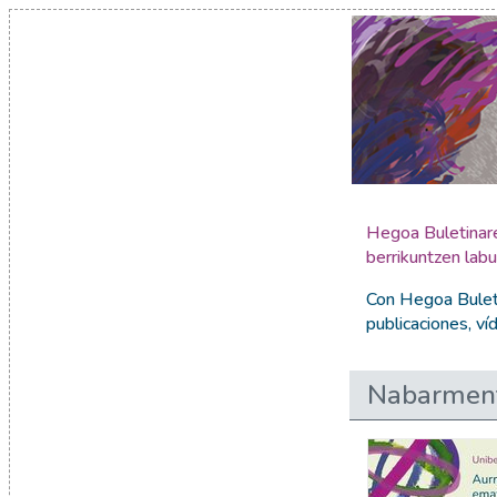
Hegoa Buletinare
berrikuntzen labu
Con Hegoa Buleti
publicaciones, v
Nabarment